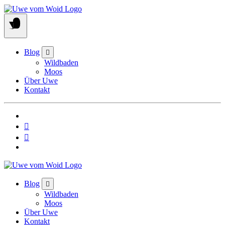
Skip
to
content
Blog
Wildbaden
Moos
Über Uwe
Kontakt
Blog
Wildbaden
Moos
Über Uwe
Kontakt