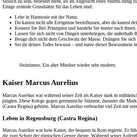
Stoisch zu sein, bedeutet mehr, als im Angesicht eines Sturms ruhig zu
Einige zentrale Grundsätze für das Leben sind:
Lebe in Harmonie mit der Natur.
Du kannst nicht alle Ereignisse beeinflussen, aber du kannst de
Kennen Sie Ihre Prinzipien und handeln Sie immer nach ihnen.
Lassen Sie sich nicht von Dingen unterkriegen, die außerhalb Ih
Beuge dich nicht dem Geschwätz der Masse. Drängen Sie sich 
Sei dir deines Todes bewusst – und nutze dieses Bewusstsein 
Stoizismus. Ein alter Mindset wieder sehr modern.
Kaiser Marcus Aurelius
Marcus Aurelius war während seiner Zeit als Kaiser stark in militäri
prägten. Diese Kriege gegen germanische Stämme, darunter die Mark
(Castra Regina) gehörte. Marcus Aurelius verbrachte viel Zeit mit sei
Leben in Regensburg (Castra Regina)
Marcus Aurelius war kein Kaiser, der bequem in Rom regierte. Er führ
die zum Schutz der römischen Grenze diente. Während seiner Aufenthal