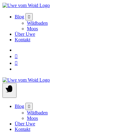
Skip
to
content
Blog
Wildbaden
Moos
Über Uwe
Kontakt
Blog
Wildbaden
Moos
Über Uwe
Kontakt