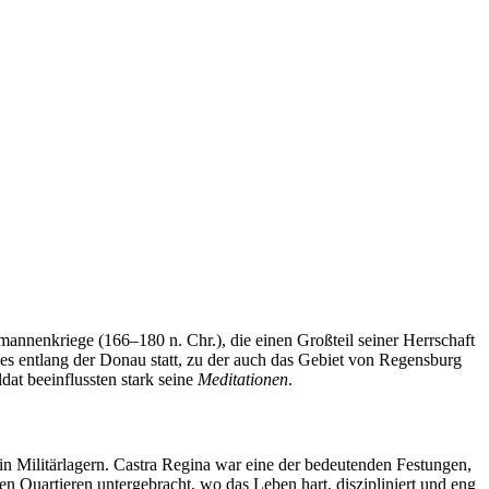
mannenkriege (166–180 n. Chr.), die einen Großteil seiner Herrschaft
 entlang der Donau statt, zu der auch das Gebiet von Regensburg
dat beeinflussten stark seine
Meditationen
.
 in Militärlagern. Castra Regina war eine der bedeutenden Festungen,
n Quartieren untergebracht, wo das Leben hart, diszipliniert und eng