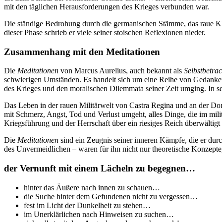
mit den täglichen Herausforderungen des Krieges verbunden war.
Die ständige Bedrohung durch die germanischen Stämme, das raue Kli
dieser Phase schrieb er viele seiner stoischen Reflexionen nieder.
Zusammenhang mit den Meditationen
Die
Meditationen
von Marcus Aurelius, auch bekannt als
Selbstbetra
schwierigen Umständen. Es handelt sich um eine Reihe von Gedanken 
des Krieges und den moralischen Dilemmata seiner Zeit umging. In sei
Das Leben in der rauen Militärwelt von Castra Regina und an der Do
mit Schmerz, Angst, Tod und Verlust umgeht, alles Dinge, die im mil
Kriegsführung und der Herrschaft über ein riesiges Reich überwältigt
Die
Meditationen
sind ein Zeugnis seiner inneren Kämpfe, die er durc
des Unvermeidlichen – waren für ihn nicht nur theoretische Konzept
der Vernunft mit einem Lächeln zu begegnen…
hinter das Äußere nach innen zu schauen…
die Suche hinter dem Gefundenen nicht zu vergessen…
fest im Licht der Dunkelheit zu stehen…
im Unerklärlichen nach Hinweisen zu suchen…