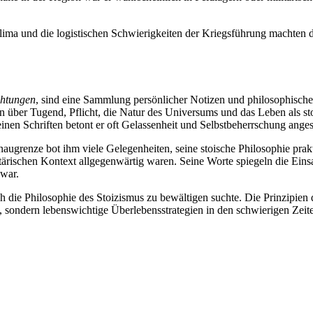
ma und die logistischen Schwierigkeiten der Kriegsführung machten di
chtungen
, sind eine Sammlung persönlicher Notizen und philosophischer 
über Tugend, Pflicht, die Natur des Universums und das Leben als sto
nen Schriften betont er oft Gelassenheit und Selbstbeherrschung anges
naugrenze bot ihm viele Gelegenheiten, seine stoische Philosophie pra
itärischen Kontext allgegenwärtig waren. Seine Worte spiegeln die Eins
 war.
h die Philosophie des Stoizismus zu bewältigen suchte. Die Prinzipien
e, sondern lebenswichtige Überlebensstrategien in den schwierigen Ze