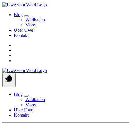
Skip
to
Blog
content
Wildbaden
Moos
Über Uwe
Kontakt
Blog
Wildbaden
Moos
Über Uwe
Kontakt