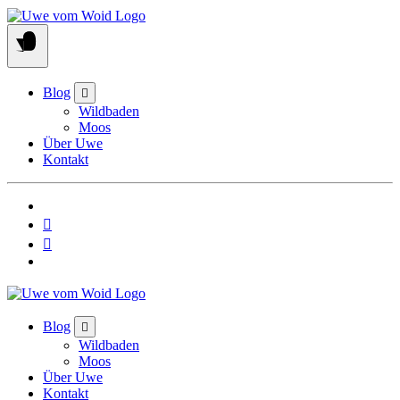
Skip
to
content
Blog
Wildbaden
Moos
Über Uwe
Kontakt
Blog
Wildbaden
Moos
Über Uwe
Kontakt