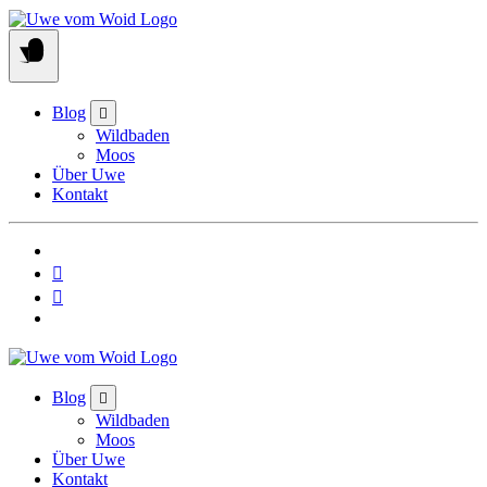
Skip
to
content
Blog
Wildbaden
Moos
Über Uwe
Kontakt
Blog
Wildbaden
Moos
Über Uwe
Kontakt