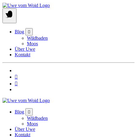
Skip
to
content
Blog
Wildbaden
Moos
Über Uwe
Kontakt
Blog
Wildbaden
Moos
Über Uwe
Kontakt