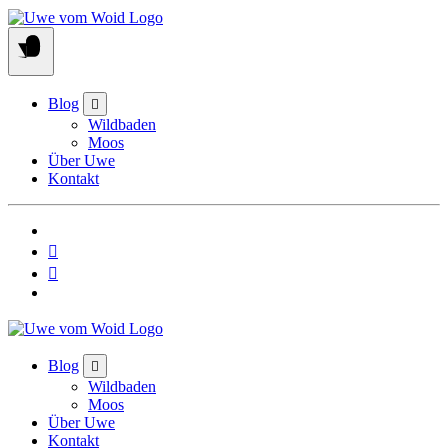
Skip
to
content
Blog
Wildbaden
Moos
Über Uwe
Kontakt
Blog
Wildbaden
Moos
Über Uwe
Kontakt