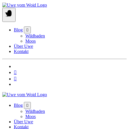
Skip
to
content
Blog
Wildbaden
Moos
Über Uwe
Kontakt
Blog
Wildbaden
Moos
Über Uwe
Kontakt